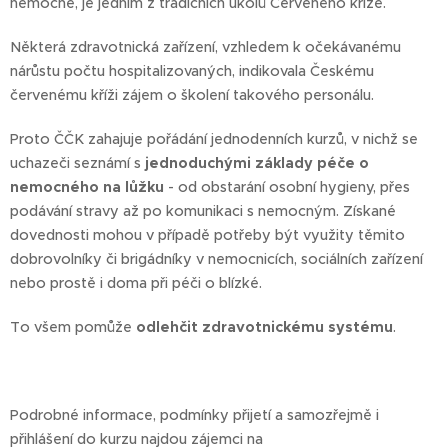
nemocné, je jedním z tradičních úkolů Červeného kříže.
Některá zdravotnická zařízení, vzhledem k očekávanému
nárůstu počtu hospitalizovaných, indikovala Českému
červenému kříži zájem o školení takového personálu.
Proto ČČK zahajuje pořádání jednodenních kurzů, v nichž se
uchazeči seznámí s
jednoduchými základy péče o
nemocného na lůžku
- od obstarání osobní hygieny, přes
podávání stravy až po komunikaci s nemocným. Získané
dovednosti mohou v případě potřeby být využity těmito
dobrovolníky či brigádníky v nemocnicích, sociálních zařízení
nebo prostě i doma při péči o blízké.
To všem pomůže
odlehčit zdravotnickému systému
.
Podrobné informace, podmínky přijetí a samozřejmě i
přihlášení do kurzu najdou zájemci na