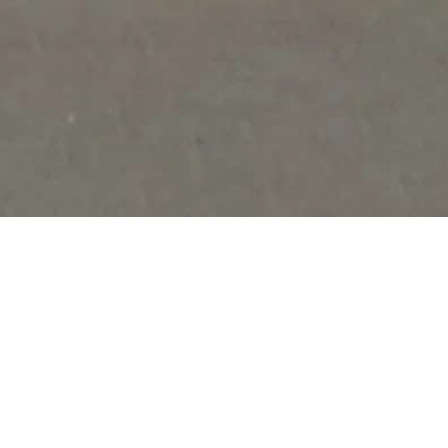
VINKY
y první pomoci v
 2026