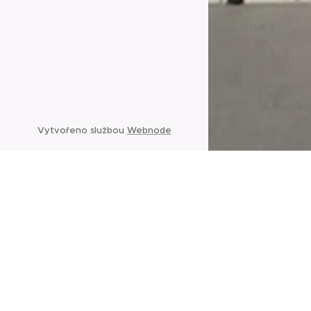
Vytvořeno službou
Webnode
Po
Po