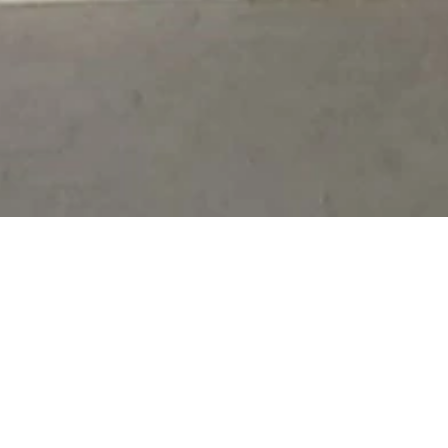
máháme
NO
máhat
Kurz
roce